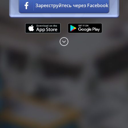
користування
Зареєструйтесь через Facebook
Політикою
конфіденційності
правилами
гри