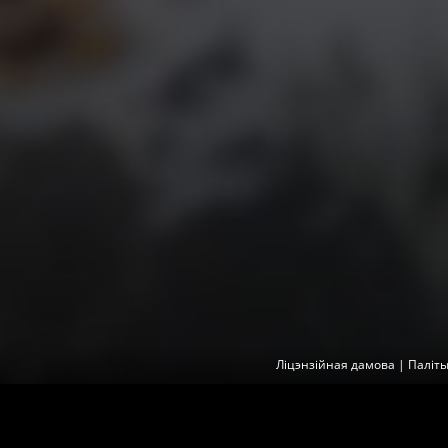
Ліцэнзійная дамова
|
Паліт