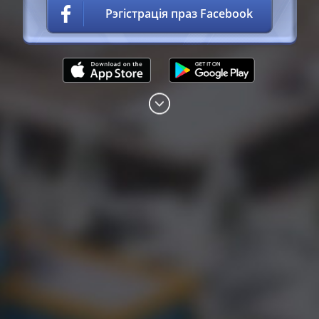
Умовамі
Рэгістрація праз Facebook
прадастаўлення
паслуг
Палітыкай
прыватнасці
Правілы
гульні