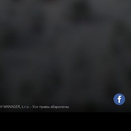
 MANAGER, s.r.o.
- Усе правы абаронены